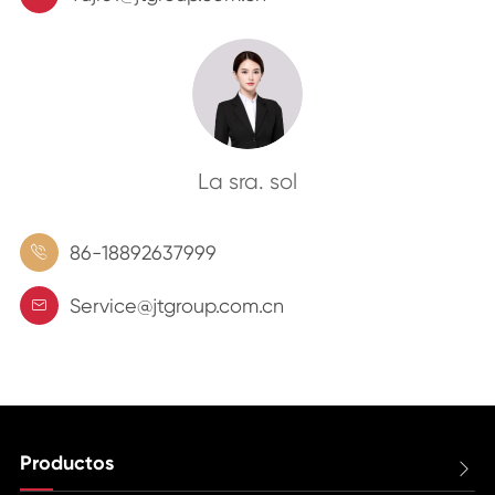
La sra. sol
86-18892637999

Service@jtgroup.com.cn

Productos
