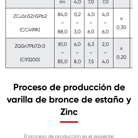
ón
4,0
7,0
7,0
84,0
0,2
4,0
4,0
0,
ZCuSn5Zn5Pb2
≤
~
~
~
~
~
0,30
(CC499K)
88,0
3,0
6,0
6,0
0,
81,0
6,0
6,3
2,0
ZQSn7Pb7Zn3
≤
≤
~
~
~
~
0,20
1,
(C93200)
85,0
8,0
7,5
4,0
Proceso de producción de
varilla de bronce de estaño y
Zinc
El proceso de producción es el siguiente: