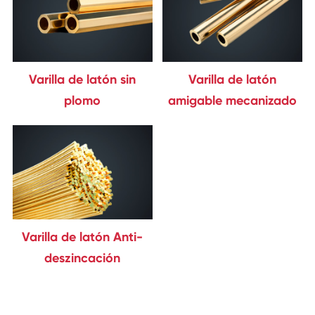
Varilla de latón sin
Varilla de latón
plomo
amigable mecanizado
Varilla de latón Anti-
deszincación