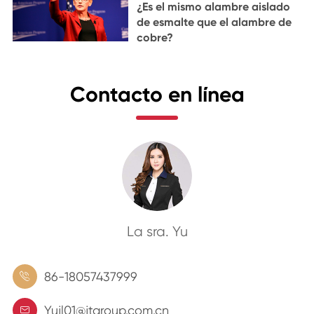
¿Es el mismo alambre aislado
de esmalte que el alambre de
cobre?
Contacto en línea
La sra. Yu
86-18057437999

Yujl01@jtgroup.com.cn
