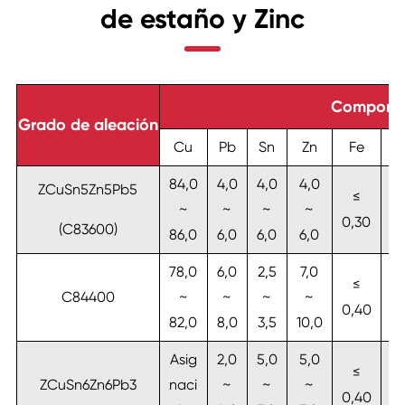
de estaño y Zinc
Componen
Grado de aleación
Cu
Pb
Sn
Zn
Fe
N
84,0
4,0
4,0
4,0
ZCuSn5Zn5Pb5
≤
≤
~
~
~
~
0,30
1,
(C83600)
86,0
6,0
6,0
6,0
78,0
6,0
2,5
7,0
≤
≤
C84400
~
~
~
~
0,40
1,
82,0
8,0
3,5
10,0
Asig
2,0
5,0
5,0
≤
≤
ZCuSn6Zn6Pb3
naci
~
~
~
0,40
1,