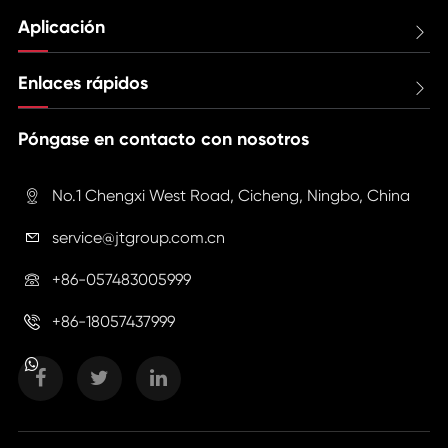
Aplicación

Enlaces rápidos

Póngase en contacto con nosotros
No.1 Chengxi West Road, Cicheng, Ningbo, China

service@jtgroup.com.cn

+86-057483005999

+86-18057437999
