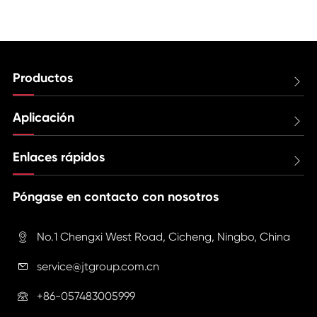
Productos

Aplicación

Enlaces rápidos

Póngase en contacto con nosotros
No.1 Chengxi West Road, Cicheng, Ningbo, China

service@jtgroup.com.cn

+86-057483005999
