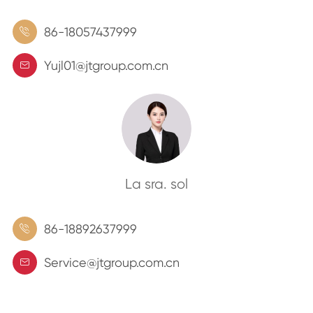
86-18057437999

Yujl01@jtgroup.com.cn

La sra. sol
86-18892637999

Service@jtgroup.com.cn
