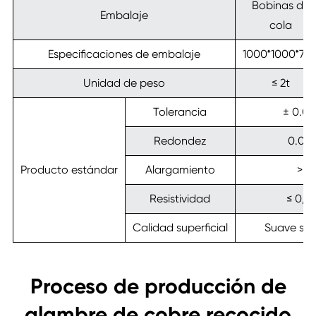
Bobinas de
Embalaje
cola
Especificaciones de embalaje
1000*1000*70
Unidad de peso
≤ 2t
Tolerancia
± 0.0
Redondez
0.02
Producto estándar
Alargamiento
> 3
Resistividad
≤ 0,0
Calidad superficial
Suave sin
Proceso de producción de
alambre de cobre recocido