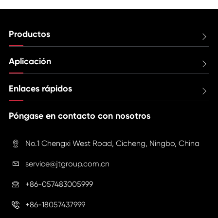
Productos

Aplicación

Enlaces rápidos

Póngase en contacto con nosotros
No.1 Chengxi West Road, Cicheng, Ningbo, China

service@jtgroup.com.cn

+86-057483005999

+86-18057437999
