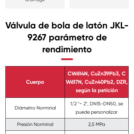
Válvula de bola de latón JKL-
9267 parámetro de
rendimiento
CW614N, CuZn39Pb3, C
Cuerpo
W617N, CuZn40Pb2, DZR,
según la petición
1/2 "~ 2", DN15-DN50, se
Diámetro Norminal
puede personalizar
Presión Norminal
2,5 MPa