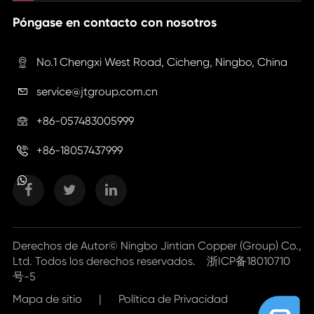
Póngase en contacto con nosotros
No.1 Chengxi West Road, Cicheng, Ningbo, China

service@jtgroup.com.cn

+86-057483005999

+86-18057437999

Derechos de Autor©
Ningbo Jintian Copper (Group) Co.,
Ltd.
Todos los derechos reservados.
浙ICP备18010710
号-5
Mapa de sitio
|
Política de Privacidad