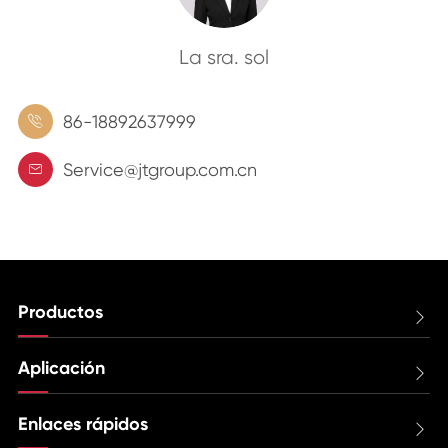
La sra. sol
86-18892637999

Service@jtgroup.com.cn

Productos

Aplicación

Enlaces rápidos
