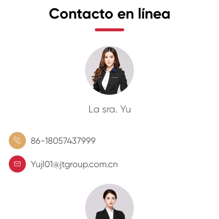
Contacto en línea
La sra. Yu
86-18057437999

Yujl01@jtgroup.com.cn
