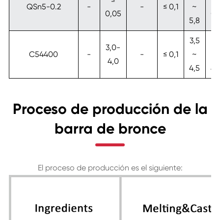
QSn5-0.2
-
-
≤ 0,1
~
0,05
0,
5,8
3,5
1,
3,0-
C54400
-
-
≤ 0,1
~
~
4,0
4,5
4,
Proceso de producción de la
barra de bronce
El proceso de producción es el siguiente: