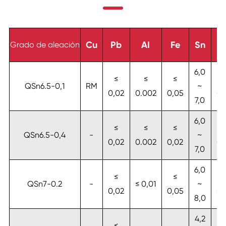
Cu
Pb
AI
Fe
Sn
Z
Grado de aleación
6,0
≤
≤
≤
≤
QSn6.5-0,1
RM
~
0,02
0.002
0,05
0,
7,0
6,0
≤
≤
≤
≤
QSn6.5-0,4
-
~
0,02
0.002
0,02
0,
7,0
6,0
≤
≤
≤
QSn7-0.2
-
≤ 0,01
~
0,02
0,05
0,
8,0
4,2
≤
≤