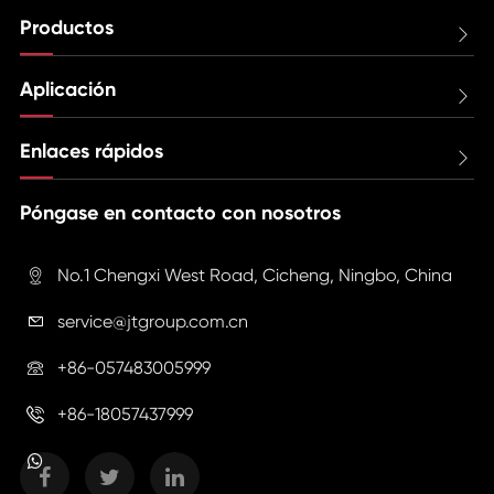
Productos

Aplicación

Enlaces rápidos

Póngase en contacto con nosotros
No.1 Chengxi West Road, Cicheng, Ningbo, China

service@jtgroup.com.cn

+86-057483005999

+86-18057437999
