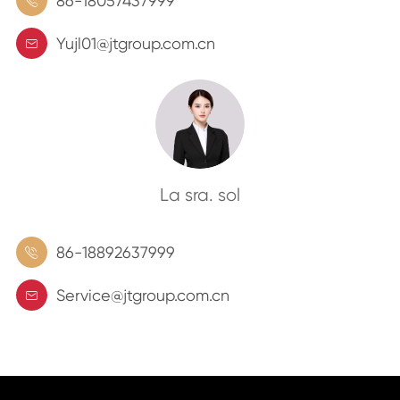
86-18057437999

Yujl01@jtgroup.com.cn

La sra. sol
86-18892637999

Service@jtgroup.com.cn
