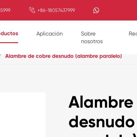

5999
+86-18057437999
oductos
Aplicación
Sobre
Re
nosotros
Alambre de cobre desnudo (alambre paralelo)
Alambre 
desnudo