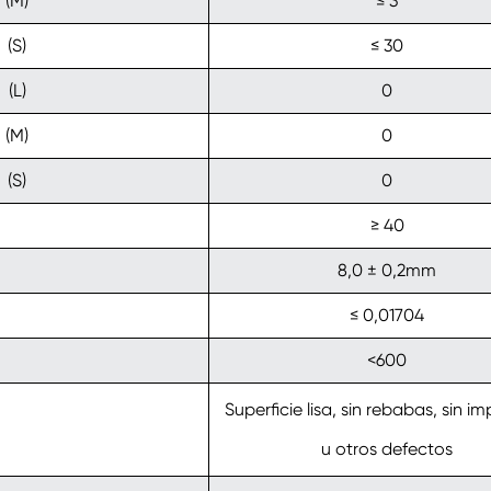
(M)
≤ 3
(S)
≤ 30
(L)
0
(M)
0
(S)
0
≥ 40
8,0 ± 0,2mm
≤ 0,01704
<600
Superficie lisa, sin rebabas, sin i
u otros defectos