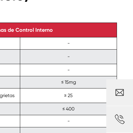
as de Control Interno
-
-
-
≤ 15mg

grietas
≥ 25
≤ 400

-