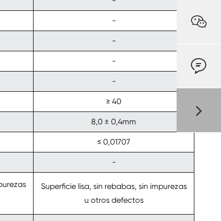
-

-
-
-

-
≥ 40
8,0 ± 0,4mm
≤ 0,01707
-
mpurezas
Superficie lisa, sin rebabas, sin impurezas
u otros defectos