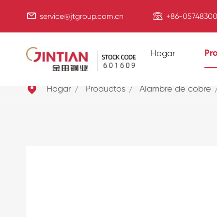


service@jtgroup.com.cn
+86-05748300
Pr
Hogar

Hogar
Productos
Alambre de cobre