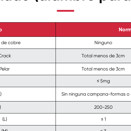
o
Norm
s de cobre
Ninguno
Crack
Total menos de 3cm
Pelar
Total menos de 3cm
≤ 5mg
)
Sin ninguna campana-formas o 
)
200-250
(L)
≤ 1