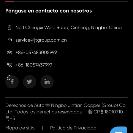
Póngase en contacto con nosotros
No.1 Chengxi West Road, Cicheng, Ningbo, China

service@jtgroup.com.cn

+86-057483005999

+86-18057437999

Derechos de Autor©
Ningbo Jintian Copper (Group) Co.,
Ltd.
Todos los derechos reservados.
浙ICP备18010710
号-5
Mapa de sitio
|
Política de Privacidad