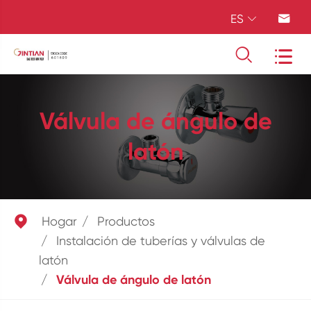
ES




Válvula de ángulo de
latón

Hogar
Productos
Instalación de tuberías y válvulas de
latón
Válvula de ángulo de latón