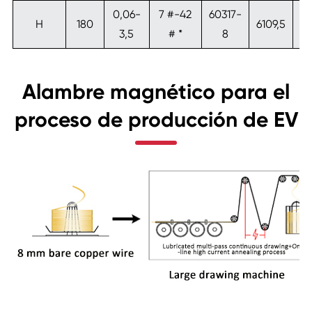
0,06-
7 #-42
60317-
M
H
180
6109,5
3,5
# *
8
Alambre magnético para el
proceso de producción de EV