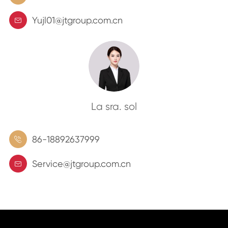
Yujl01@jtgroup.com.cn

La sra. sol
86-18892637999

Service@jtgroup.com.cn
