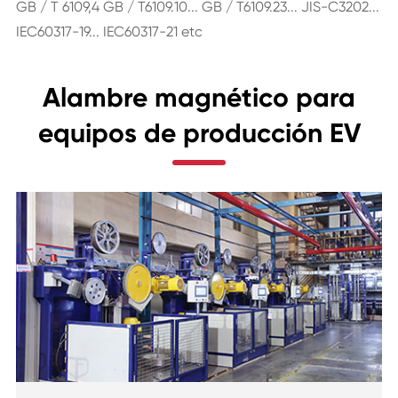
GB / T 6109,4 GB / T6109.10... GB / T6109.23... JIS-C3202...
IEC60317-19... IEC60317-21 etc
Alambre magnético para
equipos de producción EV