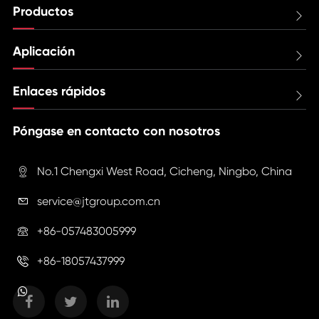
Productos

Aplicación

Enlaces rápidos

Póngase en contacto con nosotros
No.1 Chengxi West Road, Cicheng, Ningbo, China

service@jtgroup.com.cn

+86-057483005999

+86-18057437999
