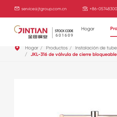


service@jtgroup.com.cn
+86-05748300
Pr
Hogar

Hogar
Productos
Instalación de tube
JKL-316 de válvula de cierre bloqueable