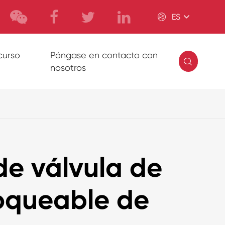

ES
curso
Póngase en contacto con

nosotros
de válvula de
loqueable de