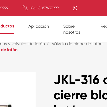

5999
+86-18057437999
oductos
Aplicación
Sobre
Re
nosotros
rías y válvulas de latón
Válvula de cierre de latón
 de latón
JKL-316 
cierre b