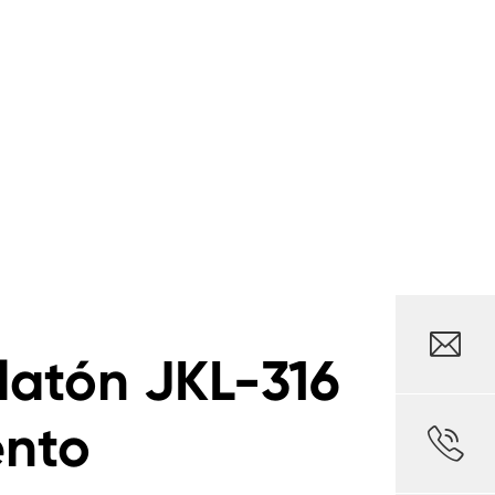

 latón JKL-316
ento
