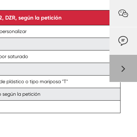

DZR, según la petición
personalizar

apor saturado
de plástico o tipo mariposa "T"
o según la petición