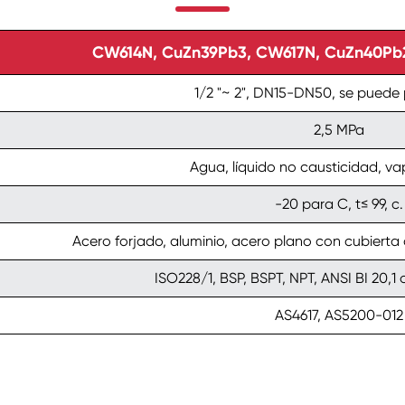
CW614N, CuZn39Pb3, CW617N, CuZn40Pb2, 
1/2 "~ 2", DN15-DN50, se puede 
2,5 MPa
Agua, líquido no causticidad, v
-20 para C, t≤ 99, c.
Acero forjado, aluminio, acero plano con cubierta 
ISO228/1, BSP, BSPT, NPT, ANSI BI 20,1 
AS4617, AS5200-012