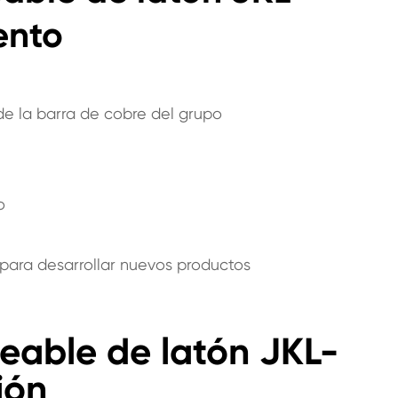
ento
 de la barra de cobre del grupo
o
 para desarrollar nuevos productos
ueable de latón JKL-
ión